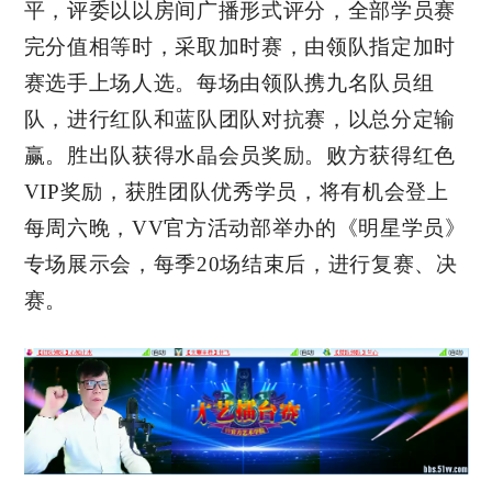
平，评委以以房间广播形式评分，全部学员赛
完分值相等时，采取加时赛，由领队指定加时
赛选手上场人选。每场由领队携九名队员组
队，进行红队和蓝队团队对抗赛，以总分定输
赢。胜出队获得水晶会员奖励。败方获得红色
VIP奖励，获胜团队优秀学员，将有机会登上
每周六晚，VV官方活动部举办的《明星学员》
专场展示会，每季20场结束后，进行复赛、决
赛。