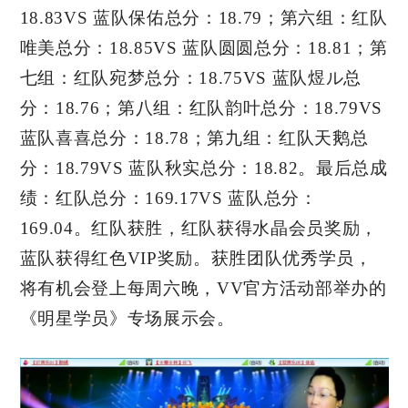
18.83VS 蓝队保佑总分：18.79；第六组：红队
唯美总分：18.85VS 蓝队圆圆总分：18.81；第
七组：红队宛梦总分：18.75VS 蓝队煜ル总
分：18.76；第八组：红队韵叶总分：18.79VS
蓝队喜喜总分：18.78；第九组：红队天鹅总
分：18.79VS 蓝队秋实总分：18.82。最后总成
绩：红队总分：169.17VS 蓝队总分：
169.04。红队获胜，红队获得水晶会员奖励，
蓝队获得红色VIP奖励。获胜团队优秀学员，
将有机会登上每周六晚，VV官方活动部举办的
《明星学员》专场展示会。