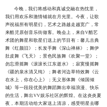
今晚，我们将感动和真诚交融在热忱里，
我们用欢乐和激情铺就在月光里。今夜，让歌
声祝福所有明星们，艺术之路越走越宽广，常
来酷児原创音乐街做客。晚会上，来自V酷艺
术团的舞星和歌星们送上的节目有：馨儿古典
舞《红颜旧》；长发手舞《深山禅林》；舞伊
肚皮舞《飞天》；景色民族舞《欢聚一堂》；
勿忘滑摇舞《滚滚长江东逝水》；寂寞慢摇舞
《疆的泉水清又纯》；舞者河边草特效舞《云
在水上，你在心上》；无义形体舞《倾国倾
城》等一段段优美的舞蹈舞出幸福浪漫、快乐
的生活，舞出VV娱乐社区的辉煌。在这炎炎夏
夜，本期活动给大家送上清凉，感受明星去哪