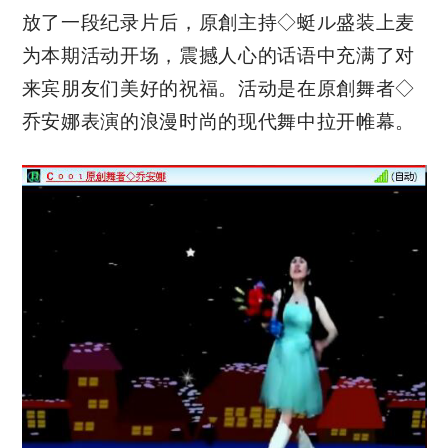
放了一段纪录片后，原創主持◇蜓ル盛装上麦
为本期活动开场，震撼人心的话语中充满了对
来宾朋友们美好的祝福。活动是在原創舞者◇
乔安娜表演的浪漫时尚的现代舞中拉开帷幕。