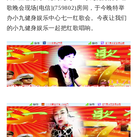
歌晚会现场[电信](759802)房间，于今晚特举
办小九健身娱乐中心七一红歌会。今夜让我们
的小九健身娱乐一起把红歌唱响。