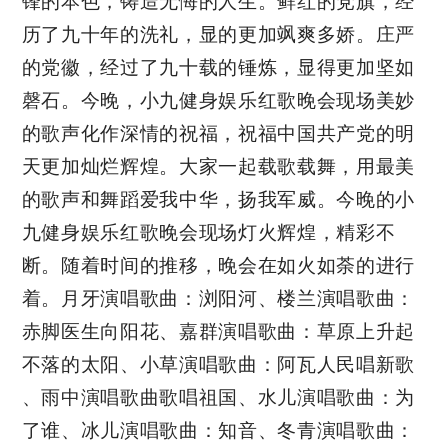
锋的本色，铸造无悔的人生。鲜红的党旗，经
历了九十年的洗礼，显的更加飒爽多娇。庄严
的党徽，经过了九十载的锤炼，显得更加坚如
磬石。今晚，小九健身娱乐红歌晚会现场美妙
的歌声化作深情的祝福，祝福中国共产党的明
天更加灿烂辉煌。大家一起载歌载舞，用最美
的歌声和舞蹈爱我中华，扬我军威。今晚的小
九健身娱乐红歌晚会现场灯火辉煌，精彩不
断。随着时间的推移，晚会在如火如荼的进行
着。月牙演唱歌曲：浏阳河、楼兰演唱歌曲：
赤脚医生向阳花、嘉群演唱歌曲：草原上升起
不落的太阳、小草演唱歌曲：阿瓦人民唱新歌
、雨中演唱歌曲歌唱祖国、水儿演唱歌曲：为
了谁、冰儿演唱歌曲：知音、冬青演唱歌曲：