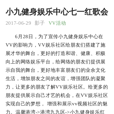
小九健身娱乐中心七一红歌会
2017-06-29
影子
VV活动
6月28日，为了宣传小九健身娱乐中心在
VV的影响力，VV娱乐社区给朋友们搭建了施
展才华的舞台，更好的打造和谐、健康、积极
向上的网络娱乐平台，给网络的朋友们提供展
示自我的舞台，更好地丰富朋友们的业余文化
生活，增加朋友之间的友谊，增强团队的凝聚
力，让更多的朋友了解VV娱乐社区。给更多的
朋友提供展示自己才艺的机会，在VV娱乐社区
实现自己的梦想， 增强和展示vv视频社区的魅
力。温馨港湾->港湾九九区->小九健身娱乐红